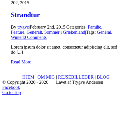
2
02, 2015
Strandtur
By
trygve
|
February 2nd, 2015
|
Categories:
Familie
,
Feature
,
Generalt
,
Sommer i Grækenland
|
Tags:
General
,
Winter
|
0 Comments
Lorem ipsum dolor sit amet, consectetur adipiscing elit, sed
do [...]
Read More
HJEM
|
OM MIG
|
REJSEBILLEDER
|
BLOG
© Copyright 2020 -
2026 | Lavet af Trygve Andersen
Facebook
Go to Top