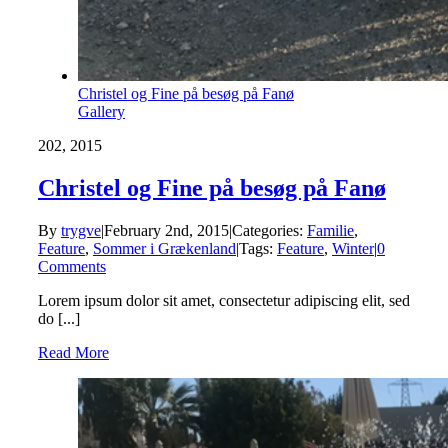
Christel og Fine på besøg på Fanø
Gallery
2
02, 2015
Christel og Fine på besøg på Fanø
By
trygve
|
February 2nd, 2015
|
Categories:
Familie
,
Feature
,
Sommer i Grækenland
|
Tags:
Feature
,
Winter
|
0
Comments
Lorem ipsum dolor sit amet, consectetur adipiscing elit, sed
do [...]
Read More