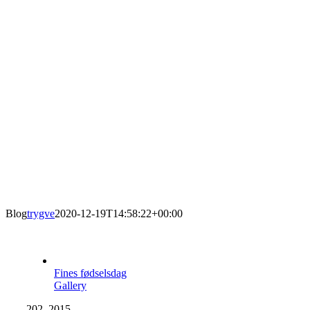
Blog
trygve
2020-12-19T14:58:22+00:00
Fines fødselsdag
Gallery
2
02, 2015