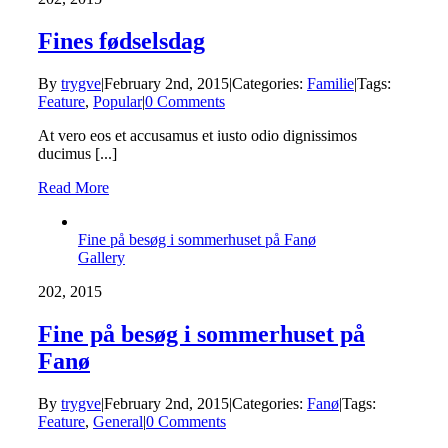
Fines fødselsdag
By
trygve
|
February 2nd, 2015
|
Categories:
Familie
|
Tags:
Feature
,
Popular
|
0 Comments
At vero eos et accusamus et iusto odio dignissimos
ducimus [...]
Read More
Fine på besøg i sommerhuset på Fanø
Gallery
2
02, 2015
Fine på besøg i sommerhuset på
Fanø
By
trygve
|
February 2nd, 2015
|
Categories:
Fanø
|
Tags:
Feature
,
General
|
0 Comments