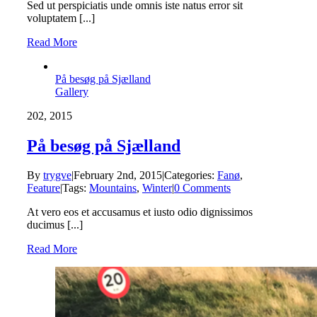
Sed ut perspiciatis unde omnis iste natus error sit
voluptatem [...]
Read More
På besøg på Sjælland
Gallery
2
02, 2015
På besøg på Sjælland
By
trygve
|
February 2nd, 2015
|
Categories:
Fanø
,
Feature
|
Tags:
Mountains
,
Winter
|
0 Comments
At vero eos et accusamus et iusto odio dignissimos
ducimus [...]
Read More